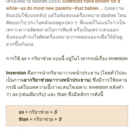
เครื่องหมาย dashes แบบนี้
Scientists have known for a
while—as do most new parents—that babies ...
(บทความ
ต้นฉบับใช้แบบหลัง) แต่ในข้อสอบเครื่องหมาย dashes โดน
ตัดออกไป ประโยคมันเลยดูแปลก ๆ พี่แมคก็ไม่แน่ใจว่าเป็น
เพราะความผิดพลาดในการพิมพ์ หรือเป็นเพราะคนออก
ข้อสอบเค้าจงใจตัดเครื่องหมายวรรคตอนออกเพื่อให้มันดู
ยากขึ้นกันแน่
การใช้ as + กริยาช่วย แบบนี้ อยู่ในไวยากรณ์เรื่อง inversion
Inversion
คือการนำกริยามาวางหน้าประธาน (โดยทั่วไปจะ
เป็นการ
เอากริยาช่วยมาวางหน้าประธาน
) ซึ่งมีการใช้หลาย
กรณี แต่ในบทความนี้เราจะสนใจเฉพาะ inversion หลังคำ
ว่า as (เช่นเดียวกับ) และ than ซึ่งมีหลักการดังนี้
as
+ กริยาช่วย +
S
than
+ กริยาช่วย +
S