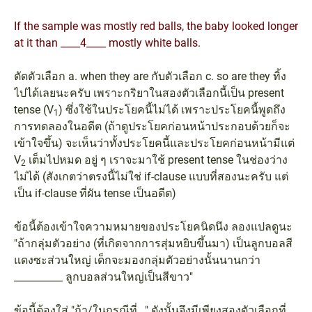
If the sample was mostly red balls, the baby looked longer
at it than ____4____ mostly white balls.
ตัดตัวเลือก a. when they are กับตัวเลือก c. so are they ทิ้ง
ไปได้เลยนะครับ เพราะกริยาในสองตัวเลือกนี้เป็น present
tense (V
) ซึ่งใช้ในประโยคนี้ไม่ได้ เพราะประโยคนี้พูดถึง
1
การทดลองในอดีต (ถ้าดูประโยคก่อนหน้าประกอบด้วยก็จะ
เข้าใจขึ้น) จะเห็นว่าทั้งประโยคนี้และประโยคก่อนหน้ามีแต่
V
เต็มไปหมด อยู่ ๆ เราจะมาใช้ present tense ในช่องว่าง
2
ไม่ได้ (สังเกตว่าตรงนี้ไม่ใช่ if-clause แบบที่สองนะครับ แต่
เป็น if-clause ที่ผัน tense เป็นอดีต)
ข้อนี้ต้องเข้าใจความหมายของประโยคนิดนึง ลองแปลดูนะ
"ถ้ากลุ่มตัวอย่าง (ที่เกิดจากการสุ่มหยิบขึ้นมา) เป็นลูกบอลสี
แดงซะส่วนใหญ่ เด็กจะมองกลุ่มตัวอย่างนั้นนานกว่า
__________ ลูกบอลส่วนใหญ่เป็นสีขาว"
ข้อนี้ต้องใส่ "ถ้า/ในกรณีที่..." ดังนั้นจึงมีเพียงสองตัวเลือกที่