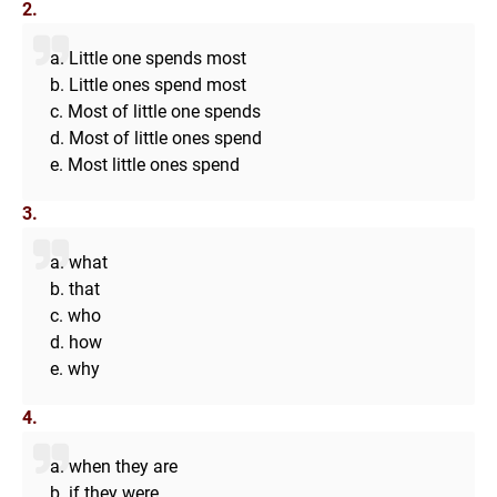
2.
a. Little one spends most
b. Little ones spend most
c. Most of little one spends
d. Most of little ones spend
e. Most little ones spend
3.
a. what
b. that
c. who
d. how
e. why
4.
a. when they are
b. if they were