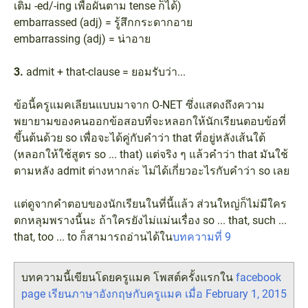
เติม -ed/-ing เพื่อผันตาม tense ก็ได้)
embarrassed (adj) = รู้สึกกระดากอาย
embarrassing (adj) = น่าอาย
3.
admit + that-clause = ยอมรับว่า...
ข้อนี้ครูแมคเลียนแบบมาจาก O-NET ซึ่งแสดงถึงความ
พยายามของคนออกข้อสอบที่จะหลอกให้นักเรียนตอบข้อที่
ขึ้นต้นด้วย so เพื่อจะได้คู่กับคำว่า that ที่อยู่หลังเส้นใต้
(หลอกให้ใช้สูตร so ... that) แต่จริง ๆ แล้วคำว่า that มันใช้
ตามหลัง admit ต่างหากล่ะ ไม่ได้เกี่ยวอะไรกับคำว่า so เลย
แต่ดูจากคำตอบของนักเรียนในที่นี้แล้ว ส่วนใหญ่ก็ไม่มีใคร
ตกหลุมพรางนี้นะ ถ้าใครยังไม่แม่นเรื่อง so ... that, such ...
that, too ... to ก็สามารถอ่านได้ใน
บทความที่ 9
บทความนี้เขียนโดยครูแมค โพสต์ครั้งแรกใน
facebook
page เรียนภาษาอังกฤษกับครูแมค เมื่อ February 1, 2015